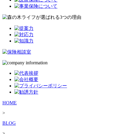
HOME
>
BLOG
>