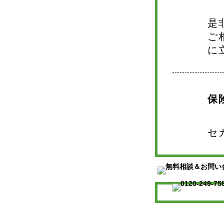
是
ご
に
保
セ