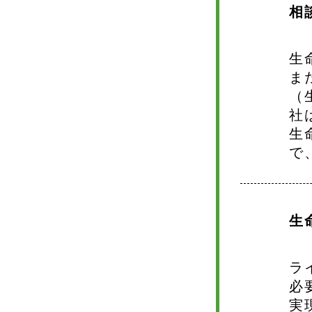
相
生
ま
（
社
生
で
生
ラ
必
実