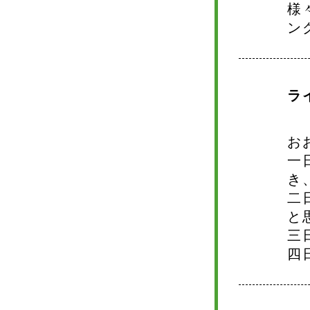
様
ン
ラ
お
一
き
二
と
三
四