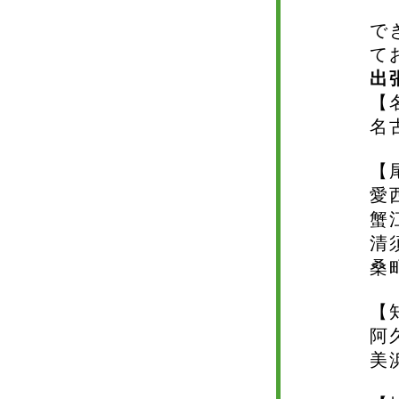
で
て
出
【
名
【
愛
蟹
清
桑
【
阿
美