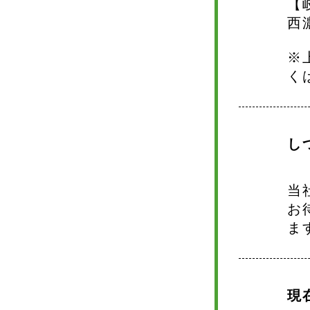
【
西
※
く
し
当
お
ま
現