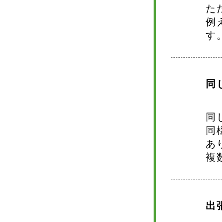
た
例
す
同
同
同
あ
複
出