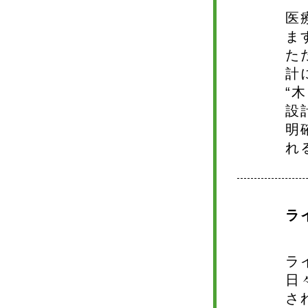
医
ま
た
計
“
設
明
れ
ラ
ラ
日
さ