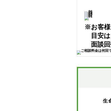
※お客様
目安は1
面談回数
生