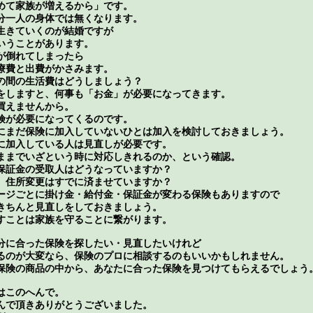
めて家族が増えるから」です。
分一人の身体では無くなります。
生きていくのが結婚ですが
いうことがあります。
が倒れてしまったら
療費と出費がかさみます。
の間の生活費はどうしましょう？
をしますと、何事も「お金」が必要になってきます。
買えませんから。
険が必要になってくるのです。
にまだ保険に加入していないひとは加入を検討しておきましょう。
に加入している人は見直しが必要です。
ままでいざという時に対応しきれるのか、という確認。
保証金の受取人はどうなっていますか？
、住所変更はすでに済ませていますか？
ージごとに掛け金・給付金・保証金が変わる保険もありますので
きちんと見直しをしておきましょう。
すことは家族を守ることに繋がります。
分に合った保険を探したい・見直したいけれど
るのが大変なら、保険のプロに相談するのもいいかもしれません。
保険の商品の中から、あなたに合った保険を見つけてもらえるでしょう
はこのへんで。
んで頂きありがとうございました。