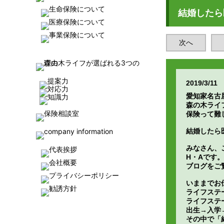
結婚したら
次へ
2019/3/11
愛知家名古
森の木ライ
保険って難
結婚したら
みなさん、
H・Aです。
ブログをご
いままでお
ライフステ
ライフステ
出生→入学
その中で「