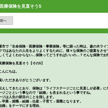
医療保険を見直そう5
前へ
屋市で「生命保険・医療保険・事業保険」等に困った時は、森の木ライ
フではあなたの人生をよりよくするために、様々な保険のご提案をさせ
しくてよくわからない…保険ってどうすればいいの…？そんな保険でお
医療保険を見直そう【その5】
こんにちは。
覧いただきありがとうございます。
伝えしてきたとおり、保険は「ライフステージごとに見直しが必要」に
ージごとという事なので「結婚」も含まれるという事ですね。
ージは人生の節目のことを指します。
→卒業→就職→結婚→出産→子育て→退職となります。
結婚」をテーマにする理由、