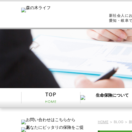
新社会人に
愛知・岐阜
HOME
>
BLOG
>