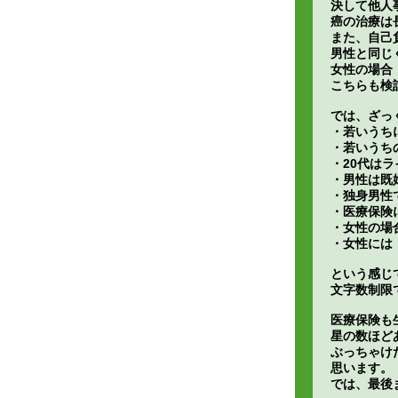
決して他人
癌の治療は
また、自己
男性と同じ
女性の場合
こちらも検
では、ざっ
・若いうち
・若いうち
・20代は
・男性は既
・独身男性
・医療保険
・女性の場
・女性には
という感じ
文字数制限
医療保険も
星の数ほど
ぶっちゃけ
思います。
では、最後