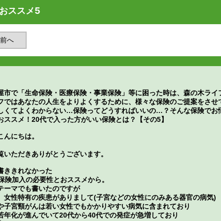
おススメ5
前へ
屋市で「生命保険・医療保険・事業保険」等に困った時は、森の木ライ
フではあなたの人生をよりよくするために、様々な保険のご提案をさせ
しくてよくわからない…保険ってどうすればいいの…？そんな保険でお
おススメ！20代で入った方がいい保険とは？【その5】
こんにちは。
覧いただきありがとうございます。
書ききれなかった
の保険加入の必要性とおススメから。
テーマでも書いたのですが
、女性特有の疾患がありまして(子宮などの女性にのみある器官の病気)
や子宮頸がんは若い女性でもかかりやすい病気に含まれており
若年化が進んでいて20代から40代での発症が急増しており