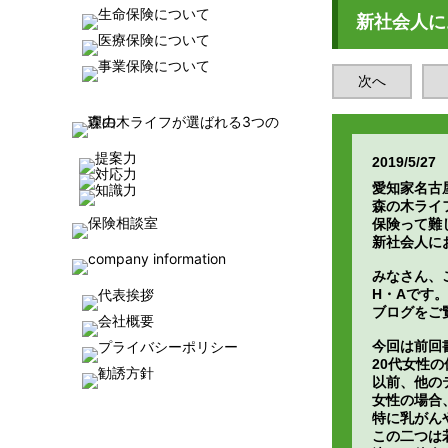
新社会人に
次へ
2019/5/27
愛知家名古
森の木ライ
保険って難
新社会人に
みなさん、
H・Aです。
ブログをご
今回は前回
20代女性
以前、他の
女性の場合
特に乳がん
この二つは