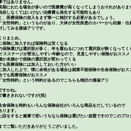
事ではありません。
長期にわたる場合が多いので医療費が高くなってしまうおそれがありま
負担しなくてはいけない治療費も発生する可能性もあり
く、医療保険の加入をまず第一に検討する必要があるでしょう。
「女性特約」というものがあり、大体が女性疾患のカバーから妊娠・出
討してみる価値アリです。
くりまとめ。
に保険に加入すれば保険料は安くなる
の保険選びは選択肢が多く、年を重ねるにつれて選択肢が狭くなってく
ライスステージが変化しやすい年齢なので、見直しやすい保険がおススメ
婚か未婚かで保険の選択肢が変わってくる
でも医療保険には加入しておいた方がいい
に加入した上で、懐に余裕がある場合は就業不能保険や生命保険がおス
合でも医療保険がおススメ
「女性特約」という特約があるのでこちらも検討の価値アリ
ですかね。
で書ききれないですが(笑)
生命保険も特約もいろんな保険会社がいろんな商品をだしているので
あります。
た話をすると健康で若いうちなら保険は選びたい放題ですのでこのブロ
までご覧いただきありがとうございました。