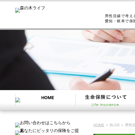
男性目線で考え
愛知・岐阜で保
HOME
>
BLOG
>
男性