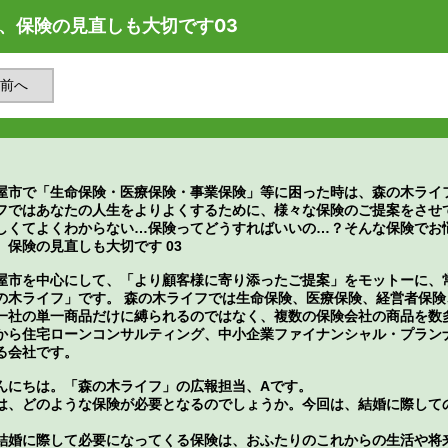
、保険の見直しも大切です03
前へ
屋市で「生命保険・医療保険・事業保険」等に困った時は、森の木ライ
フではあなたの人生をよりよくするために、様々な保険のご提案をさせ
しくてよくわからない…保険ってどうすればいいの…？そんな保険でお
、保険の見直しも大切です 03
屋市を中心にして、「より顧客様に寄り添ったご提案」をモットーに、
の木ライフ」です。 森の木ライフでは生命保険、医療保険、経営者保
一社の単一商品だけに縛られるのではなく、複数の保険会社の商品を数
から住宅ローンコンサルティング、中小企業ファイナンシャル・プラン
る会社です。
んにちは。「森の木ライフ」の広報担当、Aです。
は、どのような保険が必要となるのでしょうか。今回は、結婚に際して
結婚に際して必要になってくる保険は、おふたりのこれからの生活や将