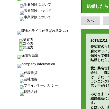
結婚したら
次へ
2019/11/11
愛知家名古
森の木ライ
保険って難
結婚したら
愛知県名古
会社、「森
け、また、
ランニング
広く手がけ
みなさまこ
結婚生活に
す。
とはいえ、