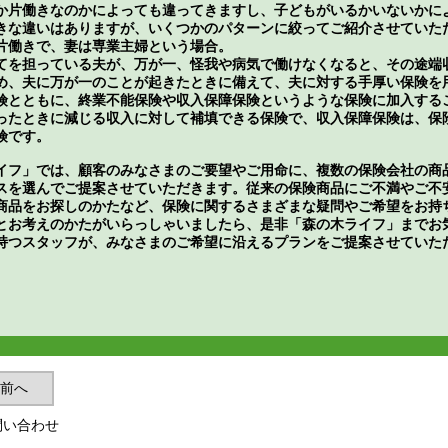
か片働きなのかによっても違ってきますし、子どもがいるかいないかに
きな違いはありますが、いくつかのパターンに絞ってご紹介させていた
片働きで、妻は専業主婦という場合。
てを担っている夫が、万が一、怪我や病気で働けなくなると、その途端
め、夫に万が一のことが起きたときに備えて、夫に対する手厚い保険を
険とともに、終業不能保険や収入保障保険というような保険に加入する
ったときに減じる収入に対して補填できる保険で、収入保障保険は、保
険です。
イフ」では、顧客のみなさまのご要望やご用命に、複数の保険会社の商
スを選んでご提案させていただきます。従来の保険商品にご不満やご不
商品をお探しのかたなど、保険に関するさまざまな疑問やご希望をお持
とお考えのかたがいらっしゃいましたら、是非「森の木ライフ」までお
持つスタッフが、みなさまのご希望に沿えるプランをご提案させていた
前へ