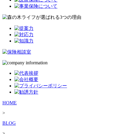
HOME
>
BLOG
>