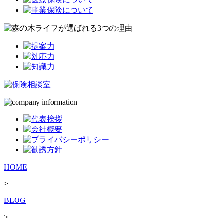
HOME
>
BLOG
>