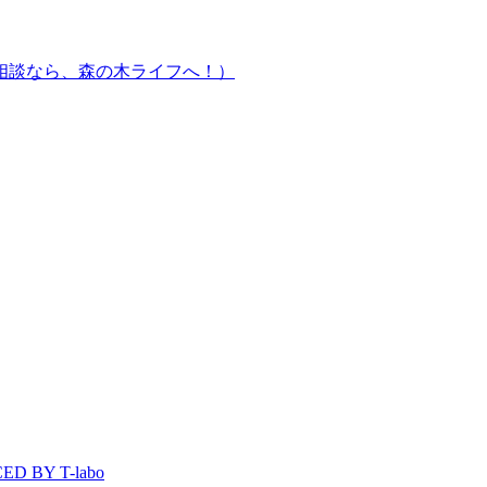
相談なら、森の木ライフへ！）
D BY T-labo