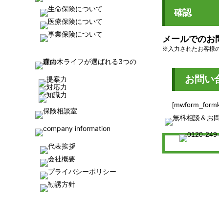
確認
メールでのお
※入力されたお客様
お問い
[mwform_formk